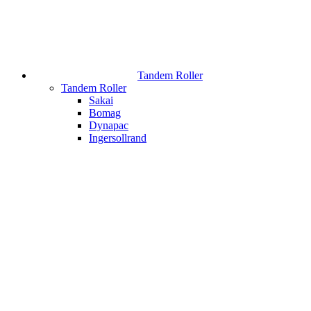
Tandem Roller
Tandem Roller
Sakai
Bomag
Dynapac
Ingersollrand